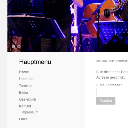
1
2
Hauptmenü
Aktuelle Seite:
Startseit
Home
Bitte die für das B
Adresse geschickt.
Über uns
E-Mail-Adresse
*
Termine
Bilder
Gästebuch
Senden
Kontakt
Impressum
Links